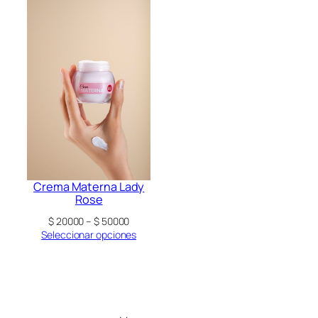
$ 2500
hasta
$ 5000
Crema Materna Lady
Rose
Rango
$
20000
–
$
50000
de
Seleccionar opciones
precios:
desde
$ 20000
hasta
$ 50000