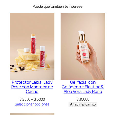
Puede que también te interese
Protector Labial Lady
Gel facial con
Rose con Manteca de
Colágeno + Elastina &
Cacao
Aloe Vera Lady Rose
Rango
$
2500
–
$
5000
$
35000
de
Seleccionar opciones
Añadir al carrito
precios:
desde