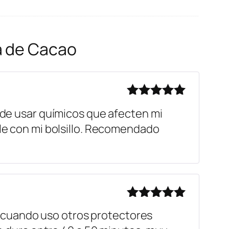
a de Cacao
Valorado
o de usar químicos que afecten mi
con
5
de 5
ble con mi bolsillo. Recomendado
Valorado
 cuando uso otros protectores
con
5
de 5