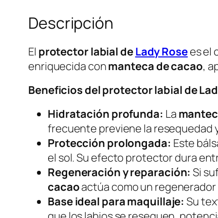
Descripción
El
protector labial de
Lady Rose
es el 
enriquecida con
manteca de cacao
, a
Beneficios del protector labial de L
Hidratación profunda:
La
mantec
frecuente previene la resequedad 
Protección prolongada:
Este báls
el sol. Su efecto protector dura en
Regeneración y reparación:
Si su
cacao
actúa como un regenerador na
Base ideal para maquillaje:
Su text
que los labios se resequen, potencia