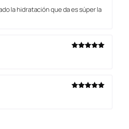
Valorado
do la hidratación que da es súper la
con
5
de 5
Valorado
con
5
de 5
Valorado
con
5
de 5