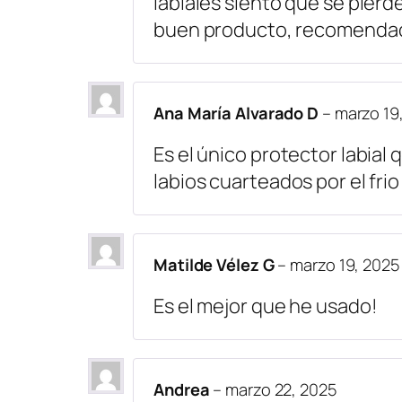
labiales siento que se pierd
buen producto, recomenda
Ana María Alvarado D
–
marzo 19
Es el único protector labia
labios cuarteados por el frio 
Matilde Vélez G
–
marzo 19, 2025
Es el mejor que he usado!
Andrea
–
marzo 22, 2025