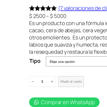
(7 valoraciones de cl
R
$
2500
–
$
5000
Valorado
7
a
Es un producto con una fórmula i
con
5.00
de
n
cacao, cera de abejas, cera veget
5 en base
g
otros emolientes. Es un protecto
a
o
labios que suaviza y humecta, res
valoracione
d
la resequedad y restaura la flexibi
s de
e
Tipo
p
clientes
r
P
e
−
+
Añadir al carrito
r
c
o
i
t
o
Comprar en WhatsApp