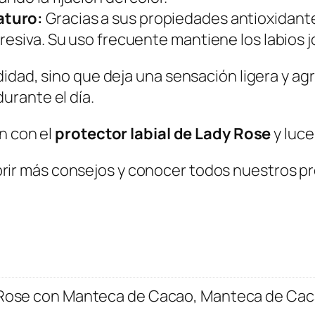
e
aturo:
Gracias a sus propiedades antioxidante
C
resiva. Su uso frecuente mantiene los labios 
a
c
idad, sino que deja una sensación ligera y agr
a
urante el día.
o
c
n con el
protector labial de Lady Rose
y luce
a
rir más consejos y conocer todos nuestros p
n
t
i
d
a
d
y Rose con Manteca de Cacao, Manteca de Cac