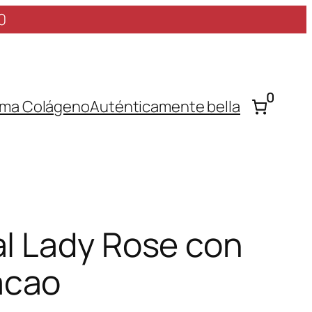
0
0
ma Colágeno
Auténticamente bella
al Lady Rose con
acao