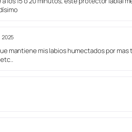
e a los 15 o 20 minutos, este protector labial 
dísimo
, 2025
l que mantiene mis labios humectados por mas
etc..