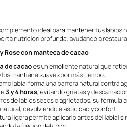
R
s
o
t
s
a
e
$
complemento ideal para mantener tus labios h
c
porta nutrición profunda, ayudando a restaurar 
o
5
ady Rose con manteca de cacao
n
0
M
0
a de cacao
es un emoliente natural que retie
a
0
y los mantiene suaves por más tiempo.
n
amo labial forma una barrera natural contra ag
t
tre
3 y 4 horas
, evitando grietas y descamacio
e
fres de labios secos o agrietados, su fórmula ay
c
tural, devolviendo elasticidad y confort.
a
ura ligera permite aplicarlo antes del labial s
d
ndo la fijación del color.