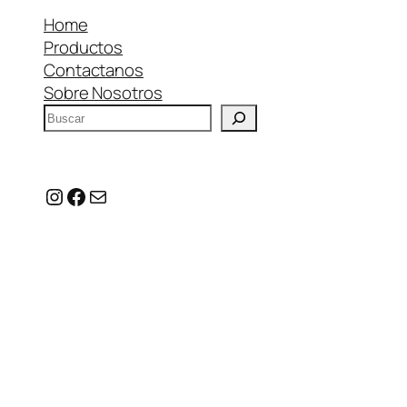
Home
Productos
Contactanos
Sobre Nosotros
B
u
s
c
Instagram
Facebook
Correo electrónico
a
r