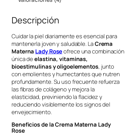
L
t
a
a
d
$
Descripción
y
R
5
Cuidar la piel diariamente es esencial para
o
0
mantenerla joven y saludable. La
Crema
s
0
Materna
Lady Rose
ofrece una combinación
e
0
única de
elastina, vitaminas,
c
0
bioestimulinas y oligoelementos
, junto
a
con emolientes y humectantes que nutren
n
profundamente. Su uso frecuente refuerza
t
las fibras de colágeno y mejora la
i
elasticidad, previniendo la flacidez y
d
reduciendo visiblemente los signos del
a
envejecimiento.
d
Beneficios de la Crema Materna Lady
Rose