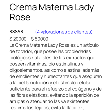
Crema Materna Lady
Rose
(4 valoraciones de clientes)
R
$
20000
–
$
50000
Valorado
4
a
La Crema Materna Lady Rose es un artículo
con
5.00
de
n
de tocador, que posee las propiedades
5 en base a
g
biológicas naturales de los extractos que
valoraciones
o
poseen vitaminas, bio estimulinas y
de clientes
d
oligoelementos, así como elastina, además
e
de emolientes y humectantes que aseguran
p
a la piel la nutrición y el estimulo celular
r
suficiente para el refuerzo del colágeno y de
e
las fibras elásticas, evitando la aparición de
c
arrugas o atenuando las ya existentes,
i
reafirma los tejidos, evita la flacidez,