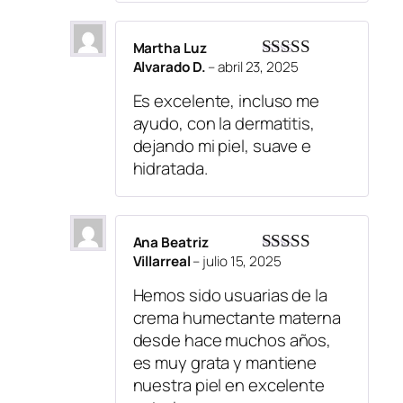
Martha Luz
Alvarado D.
–
abril 23, 2025
Valorado
con
5
de 5
Es excelente, incluso me
ayudo, con la dermatitis,
dejando mi piel, suave e
hidratada.
Ana Beatriz
Villarreal
–
julio 15, 2025
Valorado
con
5
de 5
Hemos sido usuarias de la
crema humectante materna
desde hace muchos años,
es muy grata y mantiene
nuestra piel en excelente